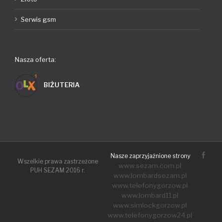
Serwis gsm
Nasza oferta:
BIŻUTERIA
Fac
Nasze zaprzyjaźnione strony
Wszelkie prawa zastrzeżone
www.sezam.com.pl
PUH SEZAM 2016 r.
www.lombardsezam.pl
www.telefonygorzow.pl
www.lombard11.pl
www.simlockgorzow.pl
www.telefonygorzow24.pl