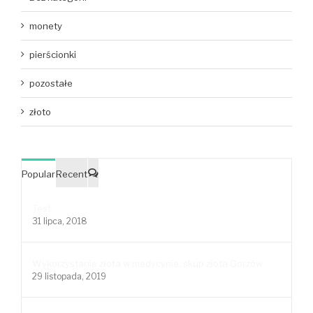
monety
pierścionki
pozostałe
złoto
Popular
Recent
Comments
Test
31 lipca, 2018
Wykorzystanie złota w medycynie, skup złota Gorzów
29 listopada, 2019