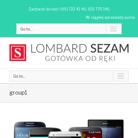
Zadzwoń do nas ! (95) 722 41 46, 601 775 146
W ciągłej sprzedaży ponad 50
Go to...
Go to...
group1