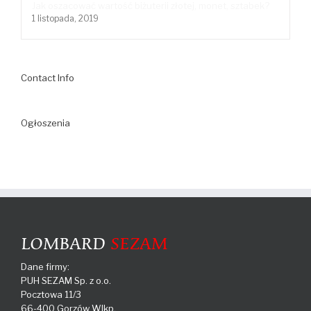
Jak oszacować wartość biżuterii złotej, monet, sztabek?
1 listopada, 2019
Contact Info
Ogłoszenia
Dane firmy:
PUH SEZAM Sp. z o.o.
Pocztowa 11/3
66-400 Gorzów Wlkp.