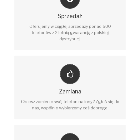
RÓŻNE MODELE !
Sprzedaż
Posiadamy większość modeli dostępnych na rynku
.
Oferujemy w ciągłej sprzedaży ponad 500
telefonów z 2 letnią gwarancją z polskiej
dystrybucji
ZNUDZIŁ CI SIĘ TELEFON ?
Mam duży wybór, możemy zamienić sie na inny,
Zamiana
przyjdź, na pewno dogadamy się .
Chcesz zamienic swój telefon na inny? Zgłoś się do
nas, wspólnie wybierzemy coś dobrego.