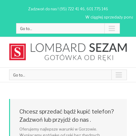
Zadzwoń do nas ! (95) 722 41 46, 601 775 146
W ciągłej sprzedaży ponad 50
Go to...
Go to...
Chcesz sprzedać bądź kupić telefon?
Zadzwoń lub przyjdź do nas .
Oferujemy najlepsze warunki w Gorzowie.
Wypłacamy gotówkę od ręki bez zbędnych