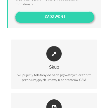
formalności.
ZADZWOŃ !
PŁACIMY OD RĘKI !
Wypłacamy gotówkę od ręki lub na życzenie (
Skup
głównie dla firm) szybkiem przelewem.
Skupujemy telefony od osób prywatnych oraz firm
przedłużających umowy u operatorów GSM