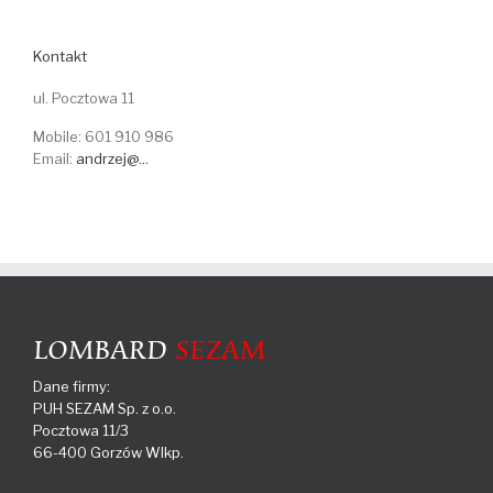
Kontakt
ul. Pocztowa 11
Mobile: 601 910 986
Email:
andrzej@...
Dane firmy:
PUH SEZAM Sp. z o.o.
Pocztowa 11/3
66-400 Gorzów Wlkp.