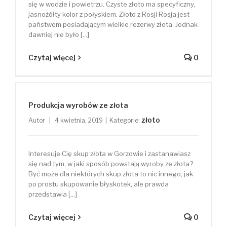
się w wodzie i powietrzu. Czyste złoto ma specyficzny,
jasnożółty kolor z połyskiem. Złoto z Rosji Rosja jest
państwem posiadającym wielkie rezerwy złota. Jednak
dawniej nie było [...]
Czytaj więcej
0
Produkcja wyrobów ze złota
złoto
Autor
|
4 kwietnia, 2019
|
Kategorie:
Interesuje Cię skup złota w Gorzowie i zastanawiasz
się nad tym, w jaki sposób powstają wyroby ze złota?
Być może dla niektórych skup złota to nic innego, jak
po prostu skupowanie błyskotek, ale prawda
przedstawia [...]
Czytaj więcej
0