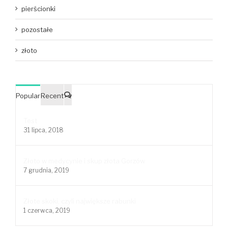
pierścionki
pozostałe
złoto
Popular
Recent
Comments
Test
31 lipca, 2018
Złoto w medycynie i skup złota Gorzów
7 grudnia, 2019
Złote skoki, czyli największe rabunki
1 czerwca, 2019