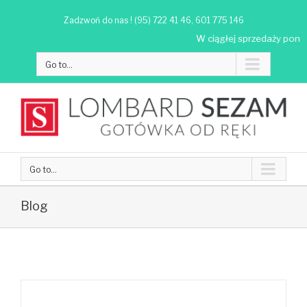
Zadzwoń do nas ! (95) 722 41 46, 601 775 146
W ciągłej sprzedaży ponad 5
Go to...
Go to...
Blog