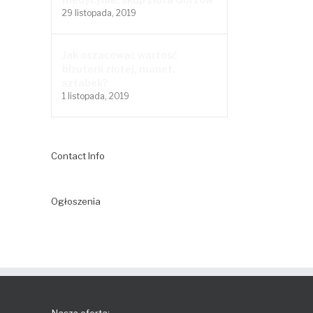
29 listopada, 2019
Jak oszacować wartość
biżuterii złotej, monet,
sztabek?
1 listopada, 2019
Contact Info
Ogłoszenia