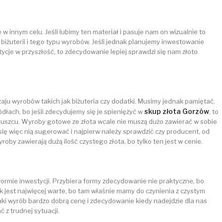
 w innym celu. Jeśli lubimy ten materiał i pasuje nam on wizualnie to
biżuterii i tego typu wyrobów. Jeśli jednak planujemy inwestowanie
tycje w przyszłość, to zdecydowanie lepiej sprawdzi się nam złoto
zaju wyrobów takich jak biżuteria czy dodatki. Musimy jednak pamiętać,
skup złota Gorzów
dłach, bo jeśli zdecydujemy się je spieniężyć w
, to
ruszcu. Wyroby gotowe ze złota wcale nie muszą dużo zawierać w sobie
 się więc nią sugerować i najpierw należy sprawdzić czy producent, od
oby zawierają dużą ilość czystego złota, bo tylko ten jest w cenie.
 formie inwestycji. Przybiera formy zdecydowanie nie praktyczne, bo
 jest najwięcej warte, bo tam właśnie mamy do czynienia z czystym
aki wyrób bardzo dobrą cenę i zdecydowanie kiedy nadejdzie dla nas
 z trudnej sytuacji.