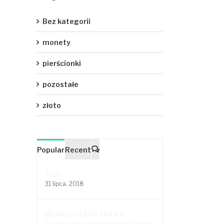
Bez kategorii
monety
pierścionki
pozostałe
złoto
Popular
Recent
Comments
Test
31 lipca, 2018
Wykorzystanie złota w
medycynie, skup złota Gorzów