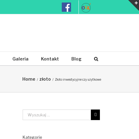
, ok. 50 laptopów, netbooki, lustrzanki cyfrowe itp. Zapraszamy !!!
Galeria
Kontakt
Blog
Home
złoto
/
/
Złoto inwestycyjne czy użytkowe
Kategorie