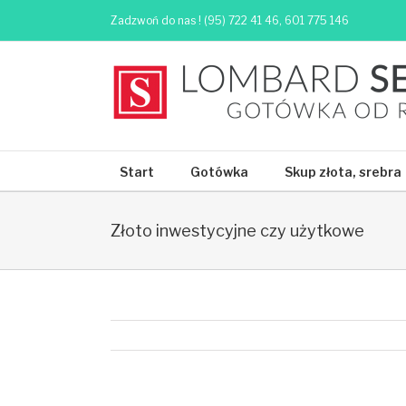
Zadzwoń do nas ! (95) 722 41 46, 601 775 146
Start
Gotówka
Skup złota, srebra
Złoto inwestycyjne czy użytkowe