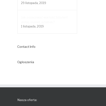
29 listopada, 2019
Jak oszacować wartość biżuterii
złotej, monet, sztabek?
1 listopada, 2019
Contact Info
Ogłoszenia
Nasza oferta: