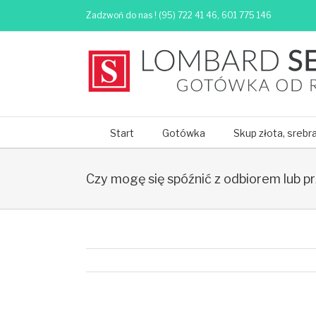
Zadzwoń do nas ! (95) 722 41 46, 601 775 146
Start
Gotówka
Skup złota, srebr
Czy mogę się spóźnić z odbiorem lub 