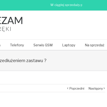
W ciągłej sprzedaży ponad 500 telefonów
a
Telefony
Serwis GSM
Laptopy
Na sprzedaż
przedłużeniem zastawu ?
Poprzedni
Następny