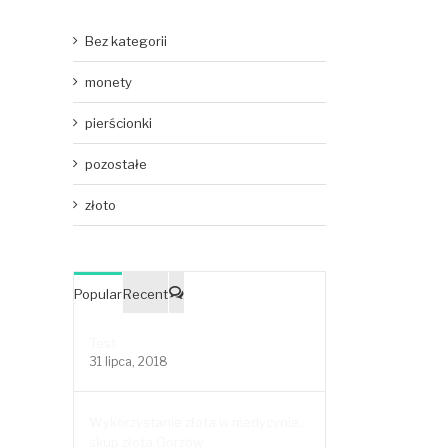
Bez kategorii
monety
pierścionki
pozostałe
złoto
Popular
Recent
Comments
Test
31 lipca, 2018
Wykorzystanie złota w medycynie,
skup złota Gorzów