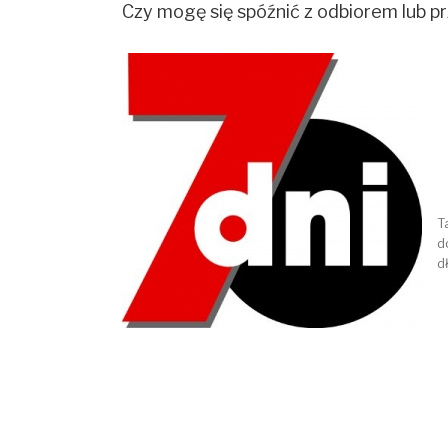
Czy mogę się spóźnić z odbiorem lub 
T
d
d