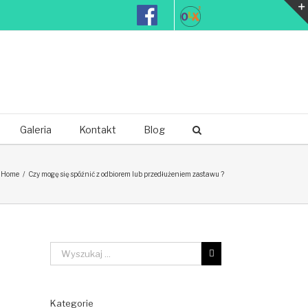
, ok. 50 laptopów, netbooki, lustrzanki cyfrowe itp. Zapraszamy !!!
Galeria
Kontakt
Blog
Home
/
Czy mogę się spóźnić z odbiorem lub przedłużeniem zastawu ?
Kategorie