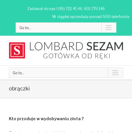
Zadzwoń do nas ! (95) 722 41 46, 601 775 146
W ciągłej sprzedaży ponad 500 telefonów, ok
Go to...
Go to...
obrączki
Kto przoduje w wydobywaniu złota ?