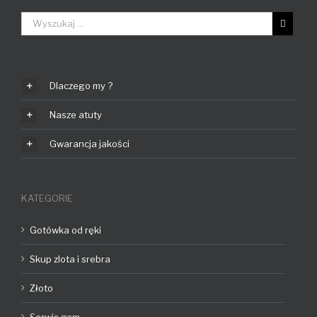
Dlaczego my ?
Nasze atuty
Gwarancja jakości
KATEGORIE
Gotówka od ręki
Skup zlota i srebra
Złoto
Serwis gsm