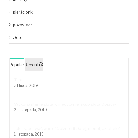
pierścionki
pozostałe
złoto
Popular
Recent
Comments
Test
31 lipca, 2018
Wykorzystanie złota w medycynie, skup złota Gorzów
29 listopada, 2019
Jak oszacować wartość biżuterii złotej, monet, sztabek?
1 listopada, 2019