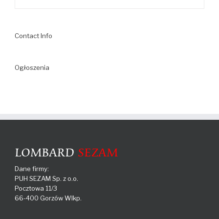
Contact Info
Ogłoszenia
Dane firmy:
PUH SEZAM Sp. z o.o.
Pocztowa 11/3
66-400 Gorzów Wlkp.