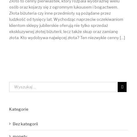
Złoto to cenny pierwiastek, który rozpala wyobraźnię wielu
osób oraz kojarzy się z ogromnym luksusem i bogactwem.
Złota biżuteria czy inne przedmioty są pożądane przez
ludzkość od tysięcy lat. Wychodząc naprzeciw oczekiwaniom
klientom sklepy jubilerskie oferują nie tylko sprzedaż
ekskluzywnej złotej biżuterii, lecz także skup oraz zamianę
złota. Kto wydobywa najwięcej złota? Ten niezwykle cenny [...]
Kategorie
Bez kategorii
monety