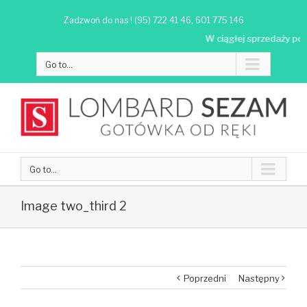
Zadzwoń do nas ! (95) 722 41 46, 601 775 146
W ciągłej sprzedaży pona
Go to...
Go to...
Image two_third 2
Poprzedni
Następny