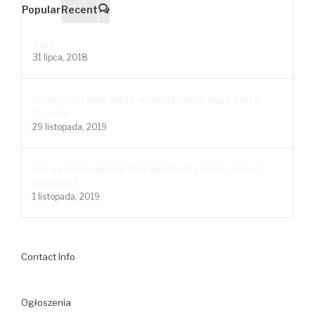
Popular
Recent
Comments
Test
31 lipca, 2018
Wykorzystanie złota w medycynie, skup złota
Gorzów
29 listopada, 2019
Jak oszacować wartość biżuterii złotej, monet,
sztabek?
1 listopada, 2019
Contact Info
Ogłoszenia