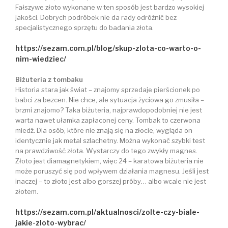
Fałszywe złoto wykonane w ten sposób jest bardzo wysokiej
jakości. Dobrych podróbek nie da rady odróżnić bez
specjalistycznego sprzętu do badania złota.
https://sezam.com.pl/blog/skup-zlota-co-warto-o-
nim-wiedziec/
Biżuteria z tombaku
Historia stara jak świat – znajomy sprzedaje pierścionek po
babci za bezcen. Nie chce, ale sytuacja życiowa go zmusiła –
brzmi znajomo? Taka biżuteria, najprawdopodobniej nie jest
warta nawet ułamka zapłaconej ceny. Tombak to czerwona
miedź. Dla osób, które nie znają się na złocie, wygląda on
identycznie jak metal szlachetny. Można wykonać szybki test
na prawdziwość złota. Wystarczy do tego zwykły magnes.
Złoto jest diamagnetykiem, więc 24 – karatowa biżuteria nie
może poruszyć się pod wpływem działania magnesu. Jeśli jest
inaczej – to złoto jest albo gorszej próby… albo wcale nie jest
złotem.
https://sezam.com.pl/aktualnosci/zolte-czy-biale-
jakie-zloto-wybrac/