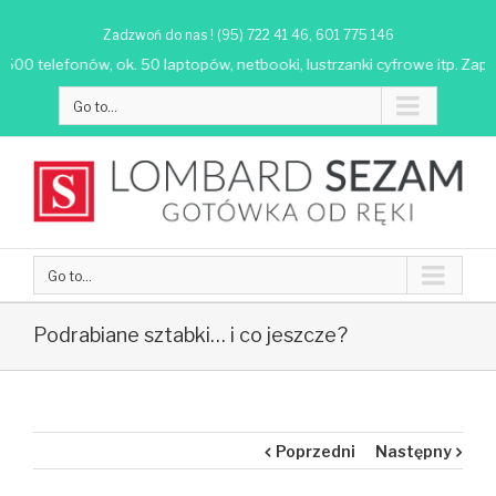
Zadzwoń do nas ! (95) 722 41 46, 601 775 146
00 telefonów, ok. 50 laptopów, netbooki, lustrzanki cyfrowe itp. Zapras
Go to...
Go to...
Podrabiane sztabki… i co jeszcze?
Poprzedni
Następny