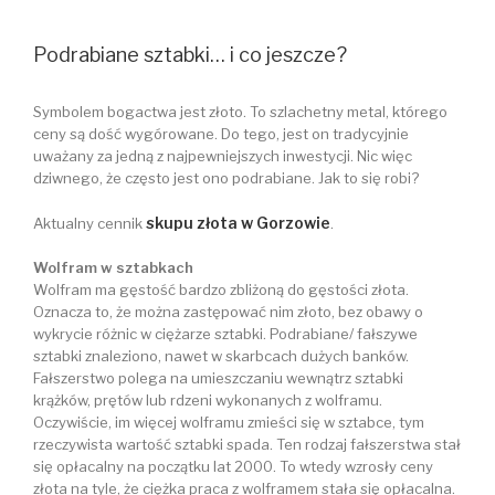
Podrabiane sztabki… i co jeszcze?
Symbolem bogactwa jest złoto. To szlachetny metal, którego
ceny są dość wygórowane. Do tego, jest on tradycyjnie
uważany za jedną z najpewniejszych inwestycji. Nic więc
dziwnego, że często jest ono podrabiane. Jak to się robi?
skupu złota w Gorzowie
Aktualny cennik
.
Wolfram w sztabkach
Wolfram ma gęstość bardzo zbliżoną do gęstości złota.
Oznacza to, że można zastępować nim złoto, bez obawy o
wykrycie różnic w ciężarze sztabki. Podrabiane/ fałszywe
sztabki znaleziono, nawet w skarbcach dużych banków.
Fałszerstwo polega na umieszczaniu wewnątrz sztabki
krążków, prętów lub rdzeni wykonanych z wolframu.
Oczywiście, im więcej wolframu zmieści się w sztabce, tym
rzeczywista wartość sztabki spada. Ten rodzaj fałszerstwa stał
się opłacalny na początku lat 2000. To wtedy wzrosły ceny
złota na tyle, że ciężka praca z wolframem stała się opłacalna.